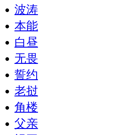
波涛
本能
白昼
无畏
誓约
老挝
角楼
父亲