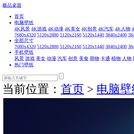
极品桌面
首页
电脑壁纸
4K风景
4K游戏
4K动漫
4K美女
4K创意
4K汽车
4K人物
7680x4320
5120x2880
5120x2160
5120x1440
3840x2400
38
全部尺寸
7680x4320
5120x2880
5120x2160
5120x1440
3840x2400
38
手机壁纸
风景
游戏
美女
动漫
汽车
创意
美食
萌物
卡通
植物
人物
热门壁纸
当前位置：
首页
>
电脑壁