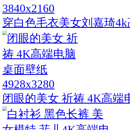
3840x2160
穿白色毛衣美女刘嘉琦4
4928x3280
闭眼的美女 祈祷 4K高