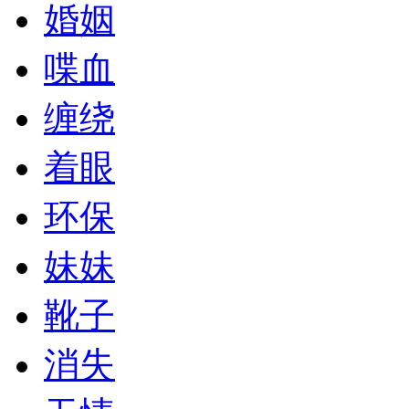
婚姻
喋血
缠绕
着眼
环保
妹妹
靴子
消失