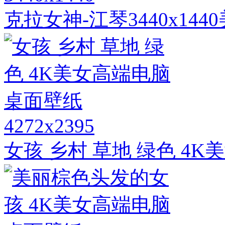
克拉女神-江琴3440x14
4272x2395
女孩 乡村 草地 绿色 4