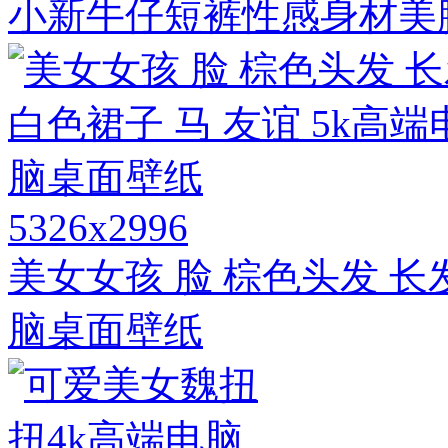
小新牛仔短裤性感身材美
5326x2996
美女女孩 脸 棕色头发 长发
脑桌面壁纸