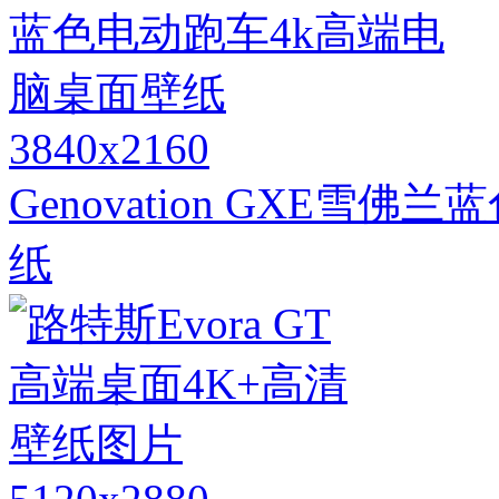
3840x2160
Genovation GXE雪
纸