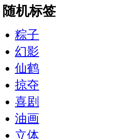
随机标签
粽子
幻影
仙鹤
掠夺
喜剧
油画
立体