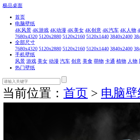
极品桌面
首页
电脑壁纸
4K风景
4K游戏
4K动漫
4K美女
4K创意
4K汽车
4K人物
7680x4320
5120x2880
5120x2160
5120x1440
3840x2400
38
全部尺寸
7680x4320
5120x2880
5120x2160
5120x1440
3840x2400
38
手机壁纸
风景
游戏
美女
动漫
汽车
创意
美食
萌物
卡通
植物
人物
热门壁纸
当前位置：
首页
>
电脑壁