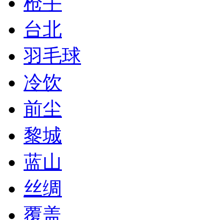
枪手
台北
羽毛球
冷饮
前尘
黎城
蓝山
丝绸
覆盖