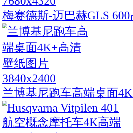
7680x4320
梅赛德斯-迈巴赫GLS 6
3840x2400
兰博基尼跑车高端桌面4K