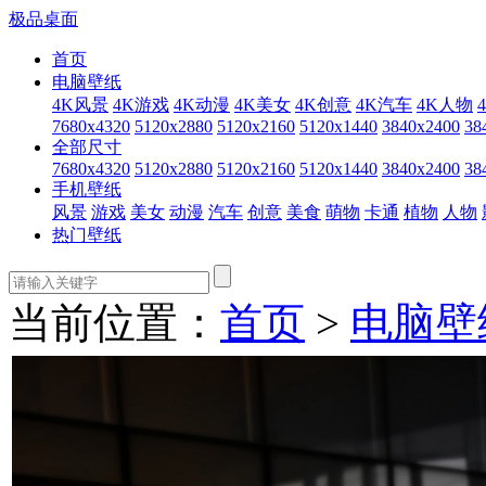
极品桌面
首页
电脑壁纸
4K风景
4K游戏
4K动漫
4K美女
4K创意
4K汽车
4K人物
7680x4320
5120x2880
5120x2160
5120x1440
3840x2400
38
全部尺寸
7680x4320
5120x2880
5120x2160
5120x1440
3840x2400
38
手机壁纸
风景
游戏
美女
动漫
汽车
创意
美食
萌物
卡通
植物
人物
热门壁纸
当前位置：
首页
>
电脑壁