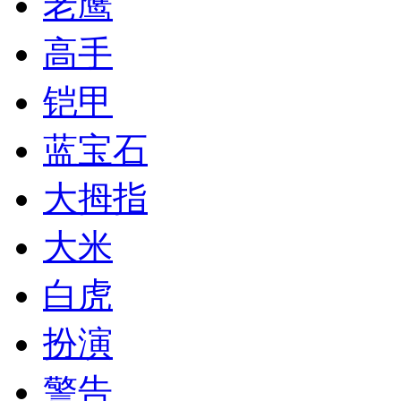
老鹰
高手
铠甲
蓝宝石
大拇指
大米
白虎
扮演
警告