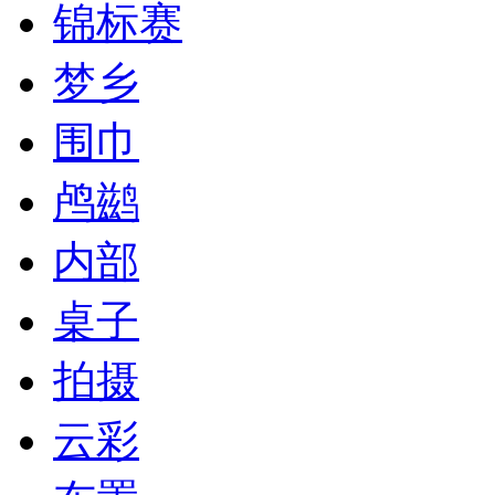
锦标赛
梦乡
围巾
鸬鹚
内部
桌子
拍摄
云彩