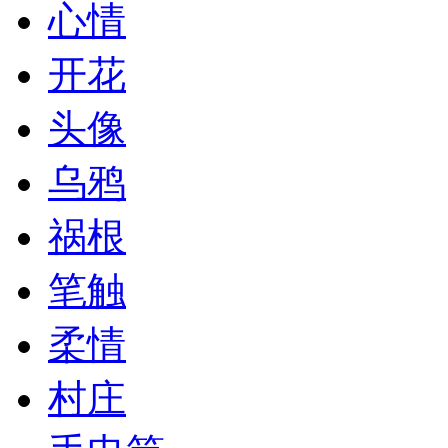
心情
开花
头像
乌鸦
祸根
笔触
柔情
村庄