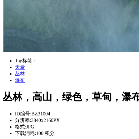
Tag标签：
天堂
丛林
瀑布
丛林，高山，绿色，草甸，瀑布，天
ID编号:
BZ31004
分辨率:
3840x2160PX
格式:
JPG
下载消耗:
100 积分