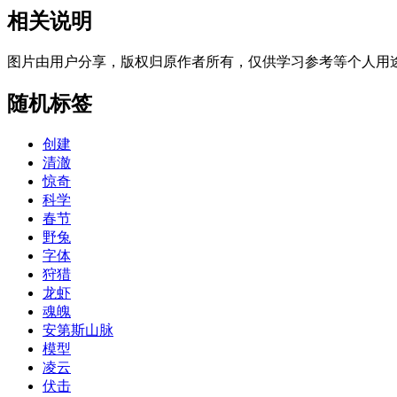
相关说明
图片由用户分享，版权归原作者所有，仅供学习参考等个人用
随机标签
创建
清澈
惊奇
科学
春节
野兔
字体
狩猎
龙虾
魂魄
安第斯山脉
模型
凌云
伏击