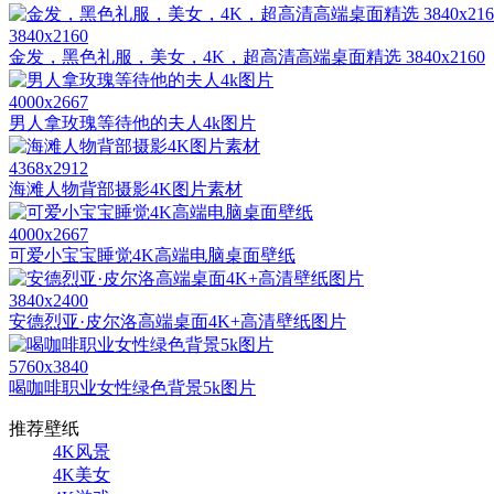
3840x2160
金发，黑色礼服，美女，4K，超高清高端桌面精选 3840x2160
4000x2667
男人拿玫瑰等待他的夫人4k图片
4368x2912
海滩人物背部摄影4K图片素材
4000x2667
可爱小宝宝睡觉4K高端电脑桌面壁纸
3840x2400
安德烈亚·皮尔洛高端桌面4K+高清壁纸图片
5760x3840
喝咖啡职业女性绿色背景5k图片
推荐壁纸
4K风景
4K美女