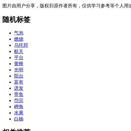
图片由用户分享，版权归原作者所有，仅供学习参考等个人用
随机标签
气泡
燃烧
乌托邦
航天
平台
黄蜂
光明
阳台
富有
迸发
带鱼
岱宗
岬角
水果
白杨