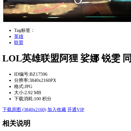
Tag标签：
英雄
联盟
LOL英雄联盟阿狸 娑娜 锐雯 同人4
ID编号:
BZ17596
分辨率:
3840x2160PX
格式:
JPG
大小:
2.92 MB
下载消耗:
100 积分
下载原图 (3840x2160)
加入收藏
开通VIP
相关说明