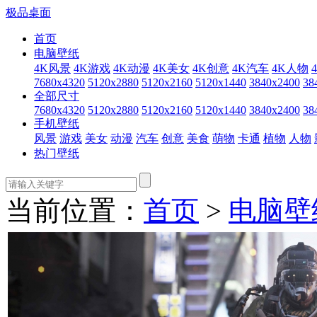
极品桌面
首页
电脑壁纸
4K风景
4K游戏
4K动漫
4K美女
4K创意
4K汽车
4K人物
7680x4320
5120x2880
5120x2160
5120x1440
3840x2400
38
全部尺寸
7680x4320
5120x2880
5120x2160
5120x1440
3840x2400
38
手机壁纸
风景
游戏
美女
动漫
汽车
创意
美食
萌物
卡通
植物
人物
热门壁纸
当前位置：
首页
>
电脑壁