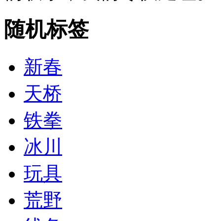
随机标签
新春
天桥
铁拳
冰川
玩具
荒野