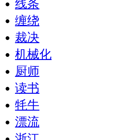
线条
缠绕
裁决
机械化
厨师
读书
牦牛
漂流
浙江