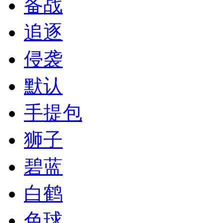
备战
追逐
侵袭
默认
手提包
狮子
碧蓝
白鹤
色球