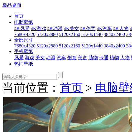
极品桌面
首页
电脑壁纸
4K风景
4K游戏
4K动漫
4K美女
4K创意
4K汽车
4K人物
7680x4320
5120x2880
5120x2160
5120x1440
3840x2400
38
全部尺寸
7680x4320
5120x2880
5120x2160
5120x1440
3840x2400
38
手机壁纸
风景
游戏
美女
动漫
汽车
创意
美食
萌物
卡通
植物
人物
热门壁纸
当前位置：
首页
>
电脑壁