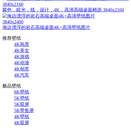
3840x2160
紫色，眩光，线，设计，4K，高清高端桌面精选 3840x2160
3840x2400
海边漂浮的岩石高端桌面4K+高清壁纸图片
推荐壁纸
4K风景
4K美女
4K游戏
4K动漫
4K创意
4K汽车
极品壁纸
8K壁纸
5K壁纸
5K双屏
5K带鱼屏
4K壁纸
4K双屏