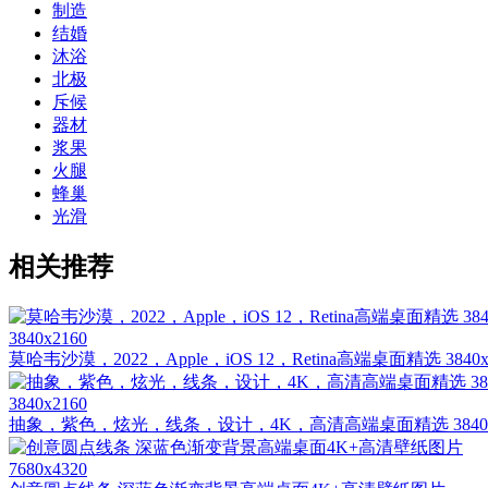
制造
结婚
沐浴
北极
斥候
器材
浆果
火腿
蜂巢
光滑
相关推荐
3840x2160
莫哈韦沙漠，2022，Apple，iOS 12，Retina高端桌面精选 3840x
3840x2160
抽象，紫色，炫光，线条，设计，4K，高清高端桌面精选 3840x2
7680x4320