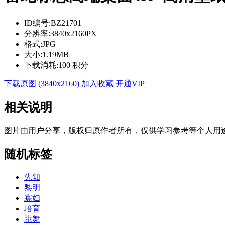
ID编号:
BZ21701
分辨率:
3840x2160PX
格式:
JPG
大小:
1.19MB
下载消耗:
100 积分
下载原图 (3840x2160)
加入收藏
开通VIP
相关说明
图片由用户分享，版权归原作者所有，仅供学习参考等个人用
随机标签
先知
黎明
寡妇
培育
跳舞