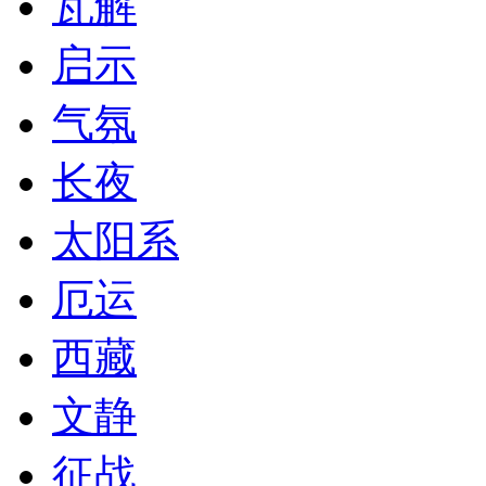
瓦解
启示
气氛
长夜
太阳系
厄运
西藏
文静
征战