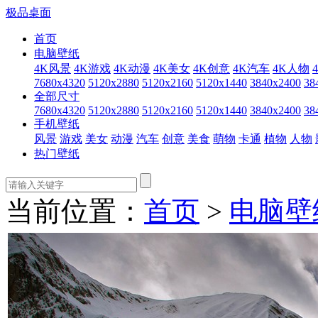
极品桌面
首页
电脑壁纸
4K风景
4K游戏
4K动漫
4K美女
4K创意
4K汽车
4K人物
7680x4320
5120x2880
5120x2160
5120x1440
3840x2400
38
全部尺寸
7680x4320
5120x2880
5120x2160
5120x1440
3840x2400
38
手机壁纸
风景
游戏
美女
动漫
汽车
创意
美食
萌物
卡通
植物
人物
热门壁纸
当前位置：
首页
>
电脑壁