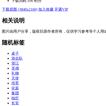
下载消耗:
100 积分
下载原图 (3840x2160)
加入收藏
开通VIP
相关说明
图片由用户分享，版权归原作者所有，仅供学习参考等个人用
随机标签
桌子
游击队
浙江
灵感
礼物
天使
培育
化装
集团
灿烂
长安