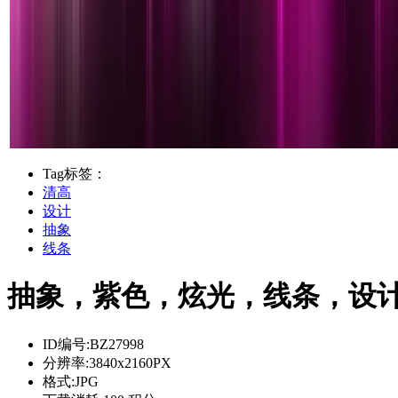
Tag标签：
清高
设计
抽象
线条
抽象，紫色，炫光，线条，设计，4
ID编号:
BZ27998
分辨率:
3840x2160PX
格式:
JPG