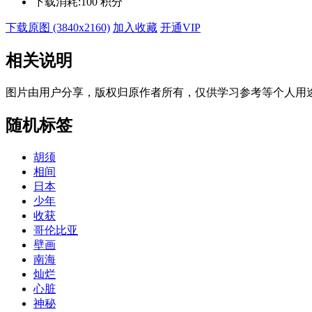
下载消耗:
100 积分
下载原图 (3840x2160)
加入收藏
开通VIP
相关说明
图片由用户分享，版权归原作者所有，仅供学习参考等个人用
随机标签
胡须
相间
日本
少年
收获
哥伦比亚
壁画
南海
灿烂
心脏
神秘