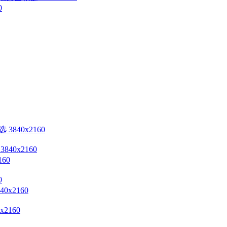
0x2160
0
160