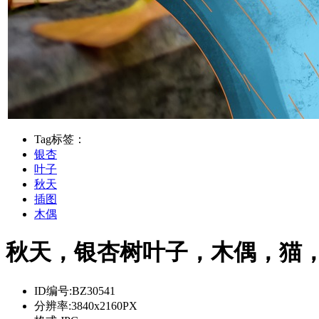
Tag标签：
银杏
叶子
秋天
插图
木偶
秋天，银杏树叶子，木偶，猫，插图
ID编号:
BZ30541
分辨率:
3840x2160PX