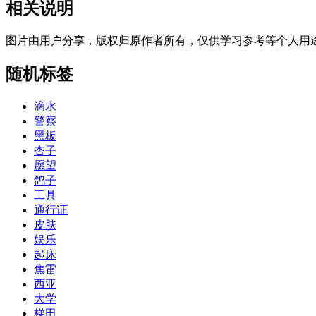
相关说明
图片由用户分享，版权归原作者所有，仅供学习参考等个人用
随机标签
滴水
警察
黑板
杏子
愿望
鸽子
工具
通行证
皮肤
娱乐
起床
焦雷
西亚
大学
梯田