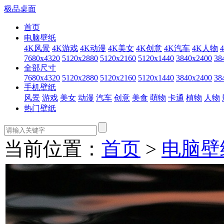
极品桌面
首页
电脑壁纸
4K风景
4K游戏
4K动漫
4K美女
4K创意
4K汽车
4K人物
7680x4320
5120x2880
5120x2160
5120x1440
3840x2400
38
全部尺寸
7680x4320
5120x2880
5120x2160
5120x1440
3840x2400
38
手机壁纸
风景
游戏
美女
动漫
汽车
创意
美食
萌物
卡通
植物
人物
热门壁纸
当前位置：
首页
>
电脑壁