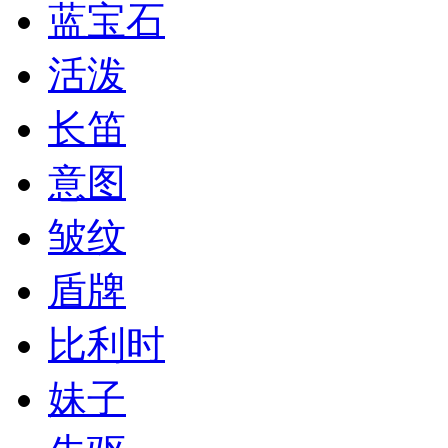
蓝宝石
活泼
长笛
意图
皱纹
盾牌
比利时
妹子