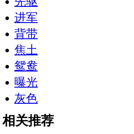
先驱
进军
背带
焦土
鸳鸯
曝光
灰色
相关推荐