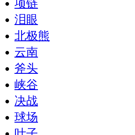
项链
泪眼
北极熊
云南
斧头
峡谷
决战
球场
叶子