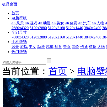
极品桌面
首页
电脑壁纸
4K风景
4K游戏
4K动漫
4K美女
4K创意
4K汽车
4K人物
7680x4320
5120x2880
5120x2160
5120x1440
3840x2400
38
全部尺寸
7680x4320
5120x2880
5120x2160
5120x1440
3840x2400
38
手机壁纸
风景
游戏
美女
动漫
汽车
创意
美食
萌物
卡通
植物
人物
热门壁纸
当前位置：
首页
>
电脑壁