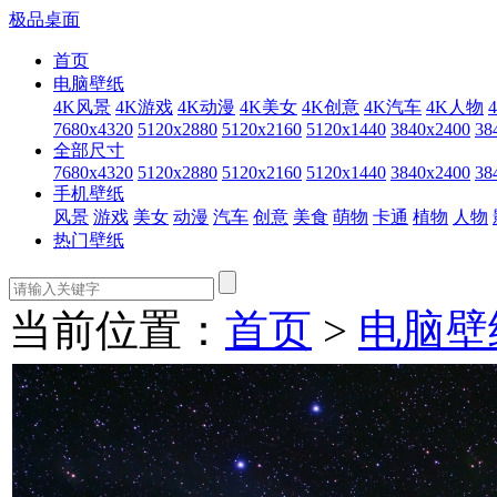
极品桌面
首页
电脑壁纸
4K风景
4K游戏
4K动漫
4K美女
4K创意
4K汽车
4K人物
7680x4320
5120x2880
5120x2160
5120x1440
3840x2400
38
全部尺寸
7680x4320
5120x2880
5120x2160
5120x1440
3840x2400
38
手机壁纸
风景
游戏
美女
动漫
汽车
创意
美食
萌物
卡通
植物
人物
热门壁纸
当前位置：
首页
>
电脑壁