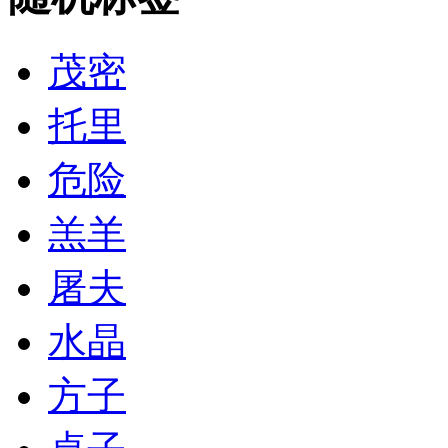
茂密
托里
危险
羔羊
屠夫
水晶
方子