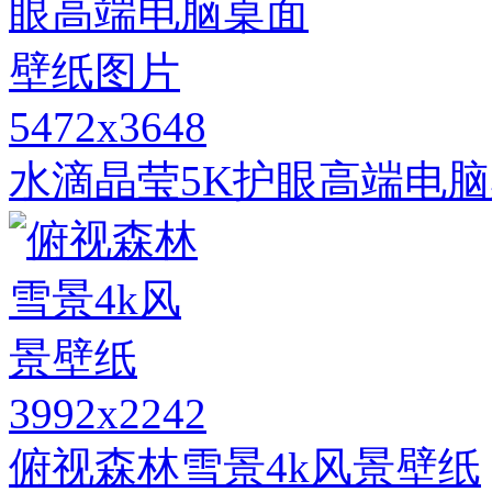
5472x3648
水滴晶莹5K护眼高端电
3992x2242
俯视森林雪景4k风景壁纸