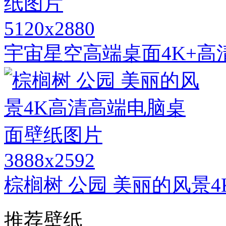
5120x2880
宇宙星空高端桌面4K+高
3888x2592
棕榈树 公园 美丽的风景
推荐壁纸