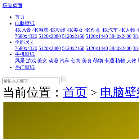
极品桌面
首页
电脑壁纸
4K风景
4K游戏
4K动漫
4K美女
4K创意
4K汽车
4K人物
7680x4320
5120x2880
5120x2160
5120x1440
3840x2400
38
全部尺寸
7680x4320
5120x2880
5120x2160
5120x1440
3840x2400
38
手机壁纸
风景
游戏
美女
动漫
汽车
创意
美食
萌物
卡通
植物
人物
热门壁纸
当前位置：
首页
>
电脑壁