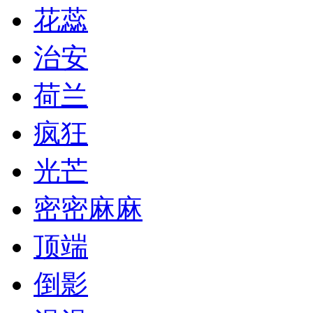
花蕊
治安
荷兰
疯狂
光芒
密密麻麻
顶端
倒影