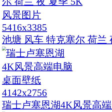
5416x3385
池塘 风车 特克塞尔 荷兰 
4142x2756
瑞士卢塞恩湖4K风景高