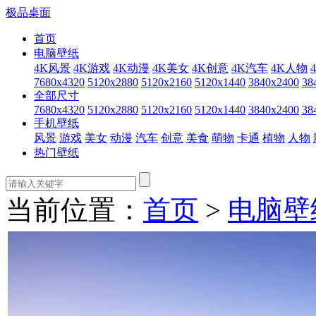
极品桌面
首页
电脑壁纸
4K风景
4K游戏
4K动漫
4K美女
4K创意
4K汽车
4K人物
7680x4320
5120x2880
5120x2160
5120x1440
3840x2400
38
全部尺寸
7680x4320
5120x2880
5120x2160
5120x1440
3840x2400
38
手机壁纸
风景
游戏
美女
动漫
汽车
创意
美食
萌物
卡通
植物
人物
热门壁纸
当前位置：
首页
>
电脑壁