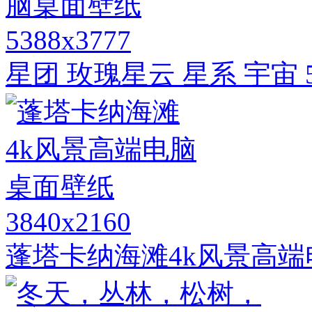
5388x3777
星团 玫瑰星云 星系 宇宙
3840x2160
蓬塔卡纳海滩4k风景高