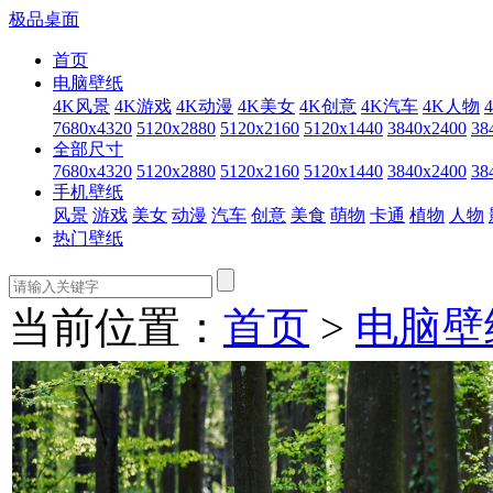
极品桌面
首页
电脑壁纸
4K风景
4K游戏
4K动漫
4K美女
4K创意
4K汽车
4K人物
7680x4320
5120x2880
5120x2160
5120x1440
3840x2400
38
全部尺寸
7680x4320
5120x2880
5120x2160
5120x1440
3840x2400
38
手机壁纸
风景
游戏
美女
动漫
汽车
创意
美食
萌物
卡通
植物
人物
热门壁纸
当前位置：
首页
>
电脑壁