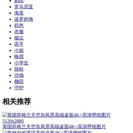
剧院
罗马尼亚
海里
波罗的海
棕色
衣服
烟尘
高手
小姐
晚霞
小学生
脱粒
沙场
梯田
守护
相关推荐
5120x2880
英国苏格兰天空岛风景高端桌面4K+高清壁纸图片