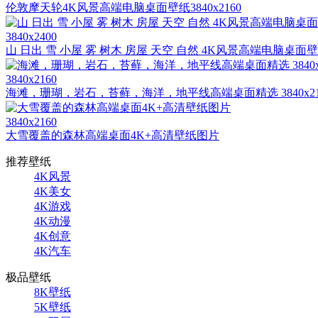
伦敦摩天轮4K风景高端电脑桌面壁纸3840x2160
3840x2400
山 日出 雪 小屋 雾 树木 房屋 天空 自然 4K风景高端电脑桌面
3840x2160
海滩，珊瑚，岩石，苔藓，海洋，地平线高端桌面精选 3840x21
3840x2160
大雪覆盖的森林高端桌面4K+高清壁纸图片
推荐壁纸
4K风景
4K美女
4K游戏
4K动漫
4K创意
4K汽车
极品壁纸
8K壁纸
5K壁纸