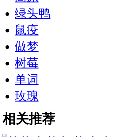
绿头鸭
鼠疫
做梦
树莓
单词
玫瑰
相关推荐