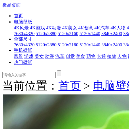
极品桌面
首页
电脑壁纸
4K风景
4K游戏
4K动漫
4K美女
4K创意
4K汽车
4K人物
7680x4320
5120x2880
5120x2160
5120x1440
3840x2400
38
全部尺寸
7680x4320
5120x2880
5120x2160
5120x1440
3840x2400
38
手机壁纸
风景
游戏
美女
动漫
汽车
创意
美食
萌物
卡通
植物
人物
热门壁纸
当前位置：
首页
>
电脑壁