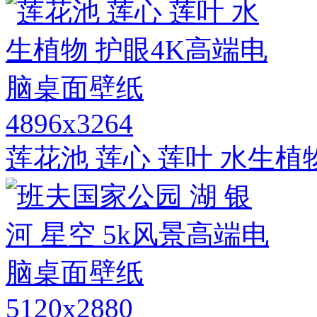
4896x3264
莲花池 莲心 莲叶 水生植
5120x2880