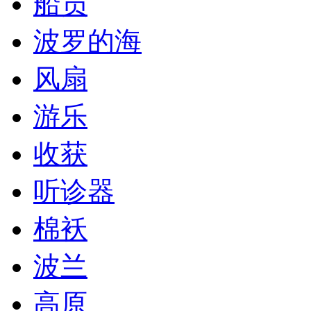
船员
波罗的海
风扇
游乐
收获
听诊器
棉袄
波兰
高原