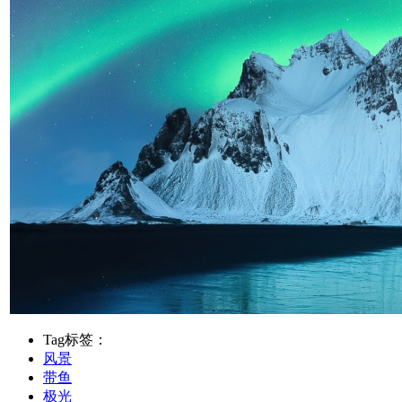
Tag标签：
风景
带鱼
极光