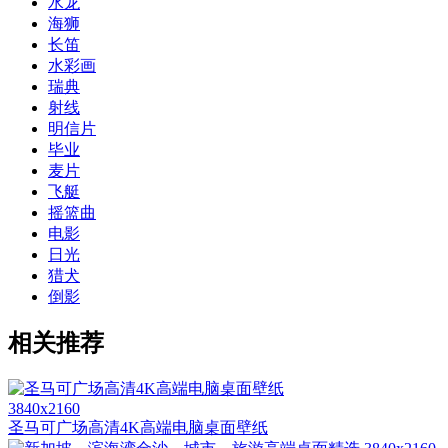
水龙
海狮
长笛
水彩画
瑞典
射线
明信片
毕业
麦片
飞艇
摇篮曲
电影
日光
猎犬
倒影
相关推荐
3840x2160
圣马可广场高清4K高端电脑桌面壁纸