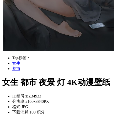
Tag标签：
女生
都市
女生 都市 夜景 灯 4K动漫壁纸
ID编号:
BZ34933
分辨率:
2160x3840PX
格式:
JPG
下载消耗:
100 积分