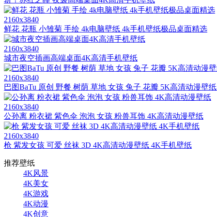
2160x3840
鲜花 花瓶 小雏菊 手绘 4k电脑壁纸 4k手机壁纸极品桌面精选
2160x3840
城市夜空插画高端桌面4K高清手机壁纸
2160x3840
巴图BaTu 原创 野餐 树荫 草地 女孩 兔子 花瓣 5K高清动漫壁
2160x3840
公孙离 粉衣裙 紫色伞 泡泡 女孩 粉兽耳饰 4K高清动漫壁纸
2160x3840
枪 紫发女孩 可爱 丝袜 3D 4K高清动漫壁纸 4K手机壁纸
推荐壁纸
4K风景
4K美女
4K游戏
4K动漫
4K创意