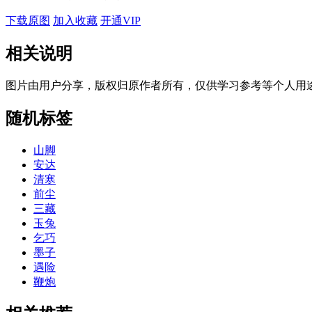
下载原图
加入收藏
开通VIP
相关说明
图片由用户分享，版权归原作者所有，仅供学习参考等个人用
随机标签
山脚
安达
清寒
前尘
三藏
玉兔
乞巧
墨子
遇险
鞭炮