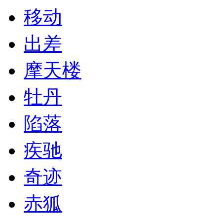
移动
出差
摩天楼
牡丹
陷落
疾驰
奇迹
赤狐