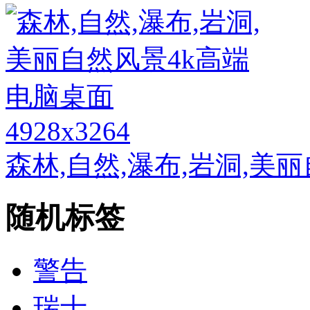
4928x3264
森林,自然,瀑布,岩洞,美
随机标签
警告
瑞士