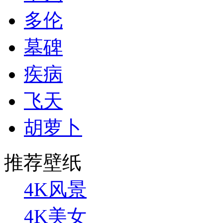
多伦
墓碑
疾病
飞天
胡萝卜
推荐壁纸
4K风景
4K美女