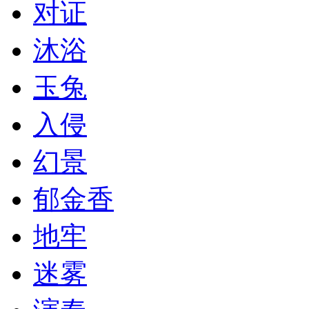
对证
沐浴
玉兔
入侵
幻景
郁金香
地牢
迷雾