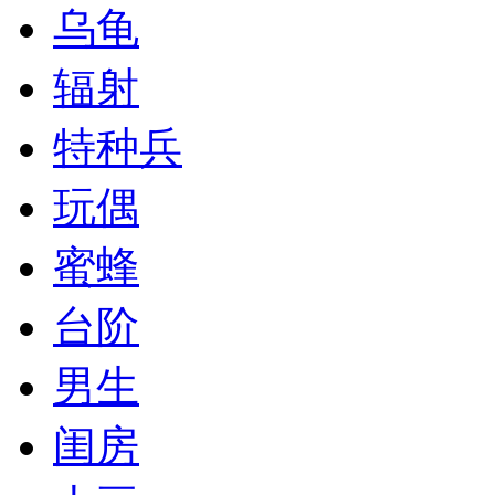
乌龟
辐射
特种兵
玩偶
蜜蜂
台阶
男生
闺房