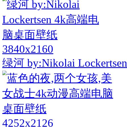
3840x2160
绿河 by:Nikolai Locke
4252x2126