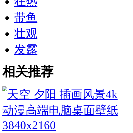
狂热
带鱼
壮观
发露
相关推荐