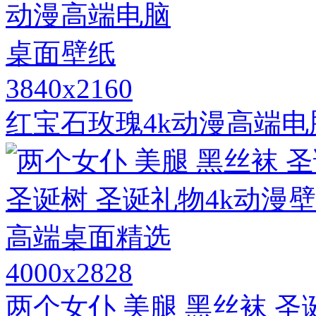
3840x2160
红宝石玫瑰4k动漫高端
4000x2828
两个女仆 美腿 黑丝袜 圣