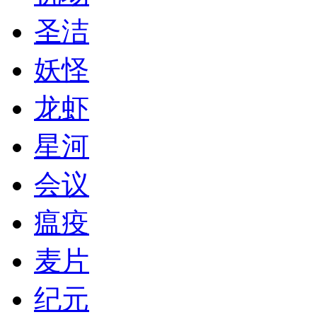
圣洁
妖怪
龙虾
星河
会议
瘟疫
麦片
纪元