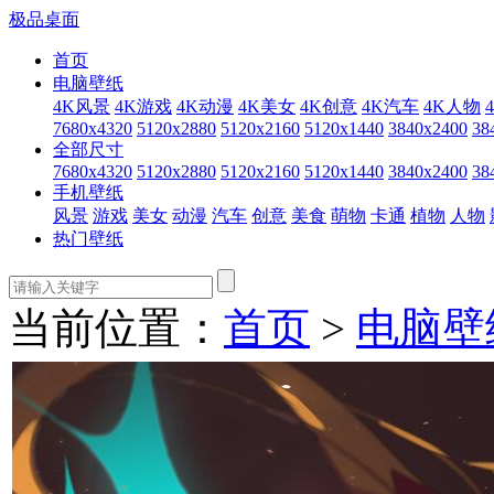
极品桌面
首页
电脑壁纸
4K风景
4K游戏
4K动漫
4K美女
4K创意
4K汽车
4K人物
7680x4320
5120x2880
5120x2160
5120x1440
3840x2400
38
全部尺寸
7680x4320
5120x2880
5120x2160
5120x1440
3840x2400
38
手机壁纸
风景
游戏
美女
动漫
汽车
创意
美食
萌物
卡通
植物
人物
热门壁纸
当前位置：
首页
>
电脑壁