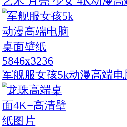
艺术 月亮 少女 4K动
5846x3236
军舰服女孩5k动漫高端