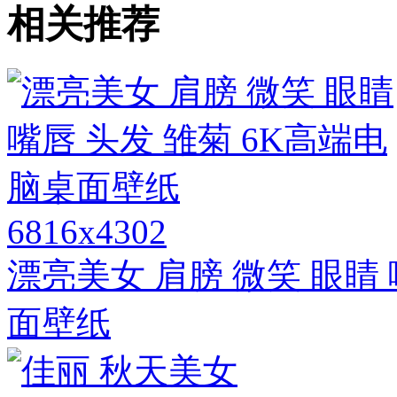
相关推荐
6816x4302
漂亮美女 肩膀 微笑 眼睛 
面壁纸