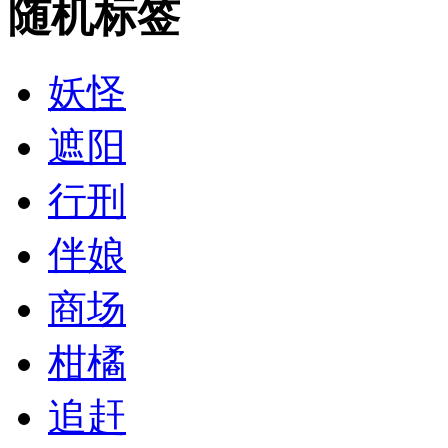
随机标签
妖怪
遮阳
行刑
伴娘
商场
柑橘
追赶