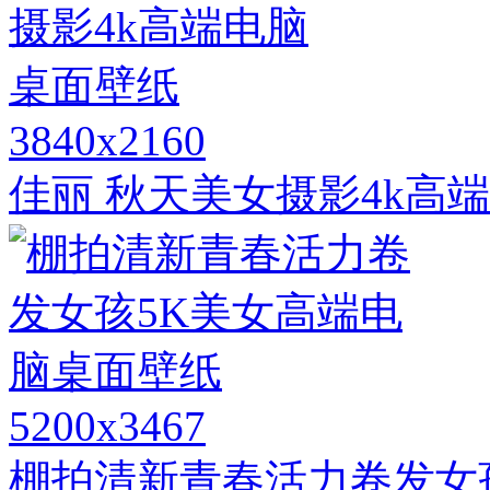
3840x2160
佳丽 秋天美女摄影4k高
5200x3467
棚拍清新青春活力卷发女