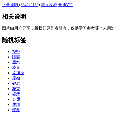
下载原图 (3840x2160)
加入收藏
开通VIP
相关说明
图片由用户分享，版权归原作者所有，仅供学习参考等个人用
随机标签
视野
障碍
黑水
凌晨
孟加拉
原始
砂岩
花束
娶亲
金属
成功
涨潮