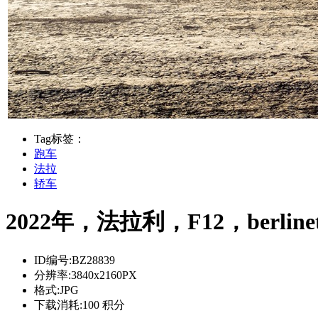
Tag标签：
跑车
法拉
轿车
2022年，法拉利，F12，berlin
ID编号:
BZ28839
分辨率:
3840x2160PX
格式:
JPG
下载消耗:
100 积分