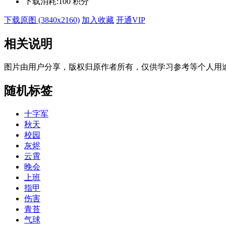
下载消耗:
100 积分
下载原图 (3840x2160)
加入收藏
开通VIP
相关说明
图片由用户分享，版权归原作者所有，仅供学习参考等个人用
随机标签
十字军
秋天
校园
灰烬
云霄
晚会
上班
指甲
伤害
青苔
气球