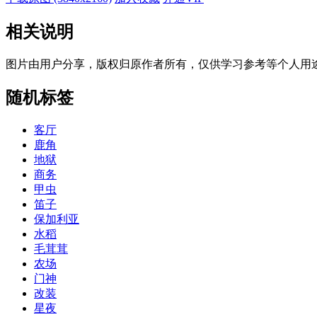
相关说明
图片由用户分享，版权归原作者所有，仅供学习参考等个人用
随机标签
客厅
鹿角
地狱
商务
甲虫
笛子
保加利亚
水稻
毛茸茸
农场
门神
改装
星夜