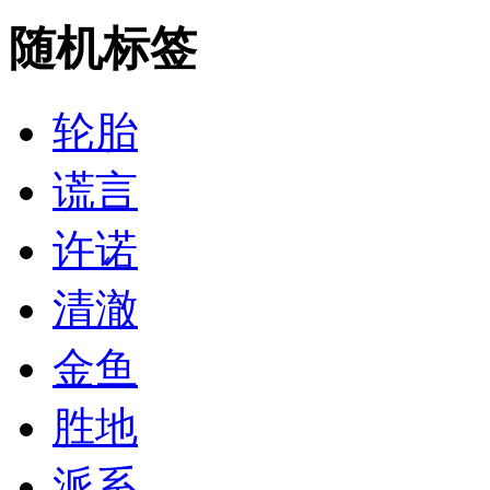
随机标签
轮胎
谎言
许诺
清澈
金鱼
胜地
派系