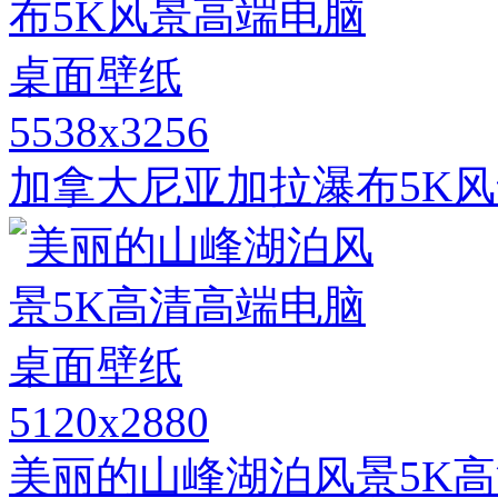
5538x3256
加拿大尼亚加拉瀑布5K
5120x2880
美丽的山峰湖泊风景5K