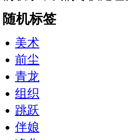
随机标签
美术
前尘
青龙
组织
跳跃
伴娘