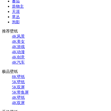
番茄
造物主
天涯
草丛
泡影
推荐壁纸
4K风景
4K美女
4K游戏
4K动漫
4K创意
4K汽车
极品壁纸
8K壁纸
5K壁纸
5K双屏
5K带鱼屏
4K壁纸
4K双屏