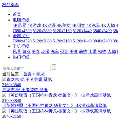
极品桌面
首页
电脑壁纸
4K风景
4K游戏
4K动漫
4K美女
4K创意
4K汽车
4K人物
7680x4320
5120x2880
5120x2160
5120x1440
3840x2400
38
全部尺寸
7680x4320
5120x2880
5120x2160
5120x1440
3840x2400
38
手机壁纸
风景
游戏
美女
动漫
汽车
创意
美食
萌物
卡通
植物
人物
热门壁纸
当前位置：
首页
>
青龙
2160x3840
青龙志-铠 王者荣耀 壁纸
2160x3840
《英雄联盟（王国机神青龙-德莱文）》 4K游戏高清壁纸
3840x2160