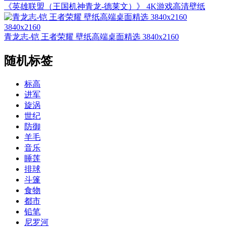
《英雄联盟（王国机神青龙-德莱文）》 4K游戏高清壁纸
3840x2160
青龙志-铠 王者荣耀 壁纸高端桌面精选 3840x2160
随机标签
标高
进军
旋涡
世纪
防御
羊毛
音乐
睡莲
排球
斗篷
食物
都市
铅笔
尼罗河