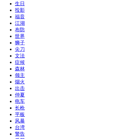
生日
投影
福音
江湖
布防
世界
狮子
尖刀
文法
症候
森林
领主
烟火
出击
仲夏
电车
长枪
平板
风暴
台湾
警告