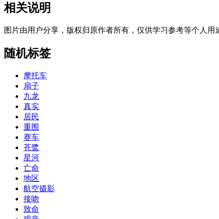
相关说明
图片由用户分享，版权归原作者所有，仅供学习参考等个人用
随机标签
摩托车
扇子
九龙
真实
居民
重围
赛车
苍鹭
星河
亡命
地区
航空摄影
接吻
致命