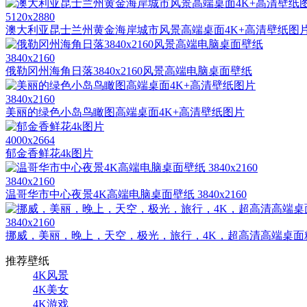
5120x2880
澳大利亚昆士兰州黄金海岸城市风景高端桌面4K+高清壁纸图
3840x2160
俄勒冈州海角日落3840x2160风景高端电脑桌面壁纸
3840x2160
美丽的绿色小岛鸟瞰图高端桌面4K+高清壁纸图片
4000x2664
郁金香鲜花4k图片
3840x2160
温哥华市中心夜景4K高端电脑桌面壁纸 3840x2160
3840x2160
挪威，美丽，晚上，天空，极光，旅行，4K，超高清高端桌面精选 3
推荐壁纸
4K风景
4K美女
4K游戏