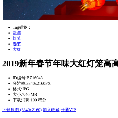
Tag标签：
新年
灯笼
春节
大红
2019新年春节年味大红灯笼高高挂
ID编号:
BZ16043
分辨率:
3840x2160PX
格式:
JPG
大小:
7.46 MB
下载消耗:
100 积分
下载原图 (3840x2160)
加入收藏
开通VIP