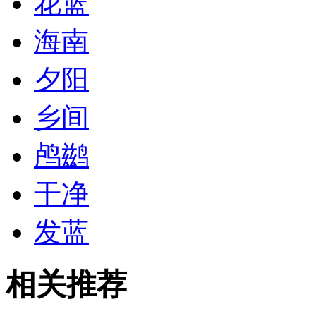
花篮
海南
夕阳
乡间
鸬鹚
干净
发蓝
相关推荐