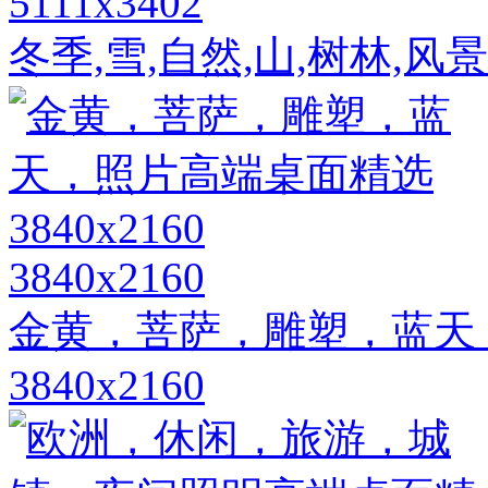
5111x3402
冬季,雪,自然,山,树林,风
3840x2160
金黄，菩萨，雕塑，蓝天
3840x2160