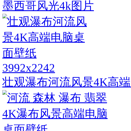
墨西哥风光4k图片
3992x2242
壮观瀑布河流风景4K高