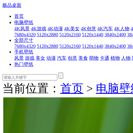
极品桌面
首页
电脑壁纸
4K风景
4K游戏
4K动漫
4K美女
4K创意
4K汽车
4K人物
7680x4320
5120x2880
5120x2160
5120x1440
3840x2400
38
全部尺寸
7680x4320
5120x2880
5120x2160
5120x1440
3840x2400
38
手机壁纸
风景
游戏
美女
动漫
汽车
创意
美食
萌物
卡通
植物
人物
热门壁纸
当前位置：
首页
>
电脑壁