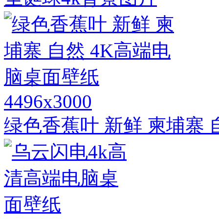
4496x3000
绿色香蕉叶 新鲜 柬埔寨 