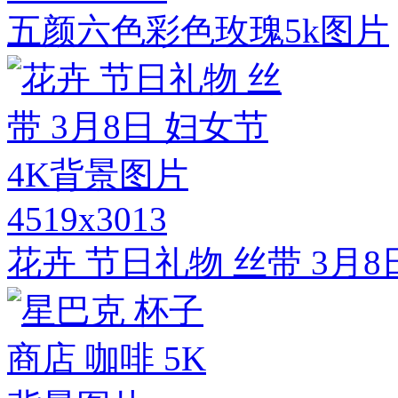
五颜六色彩色玫瑰5k图片
4519x3013
花卉 节日礼物 丝带 3月8