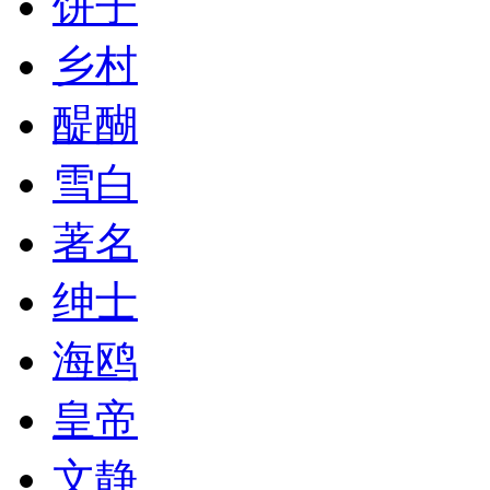
饼子
乡村
醍醐
雪白
著名
绅士
海鸥
皇帝
文静