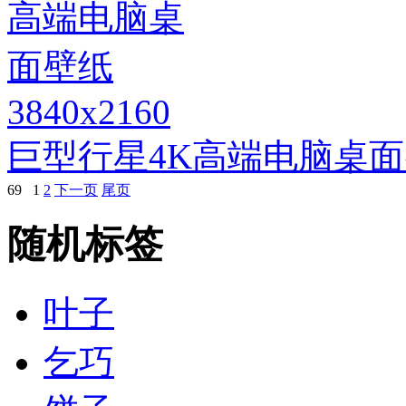
3840x2160
巨型行星4K高端电脑桌
69
1
2
下一页
尾页
随机标签
叶子
乞巧