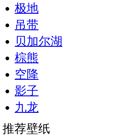
极地
吊带
贝加尔湖
棕熊
空降
影子
九龙
推荐壁纸