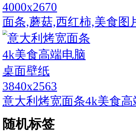
4000x2670
面条,蘑菇,西红柿,美食图
3840x2563
意大利烤宽面条4k美食
随机标签