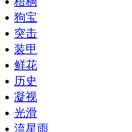
梧桐
狗宝
突击
装甲
鲜花
历史
凝视
光滑
流星雨