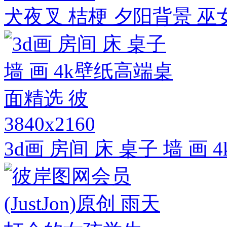
犬夜叉 桔梗 夕阳背景 巫女
3840x2160
3d画 房间 床 桌子 墙 画