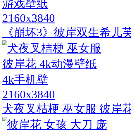
2160x3840
《崩坏3》彼岸双生希儿芙
2160x3840
犬夜叉桔梗 巫女服 彼岸花