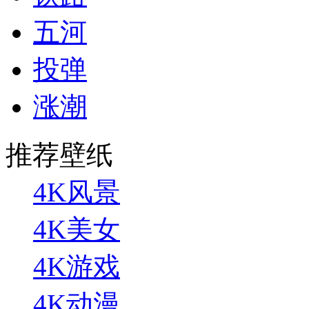
五河
投弹
涨潮
推荐壁纸
4K风景
4K美女
4K游戏
4K动漫