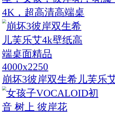
4K，超高清高端桌
4000x2250
崩坏3彼岸双生希儿芙乐艾