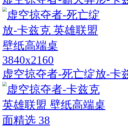
3840x2160
虚空掠夺者-死亡绽放-卡