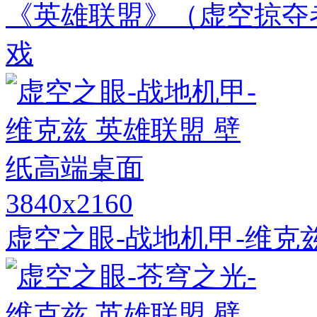
《英雄联盟》（虚空掠夺者
戏
3840x2160
虚空之眼-战地机甲-维克