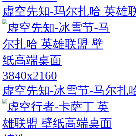
虚空先知-玛尔扎哈 英雄联
3840x2160
虚空先知-冰雪节-马尔扎