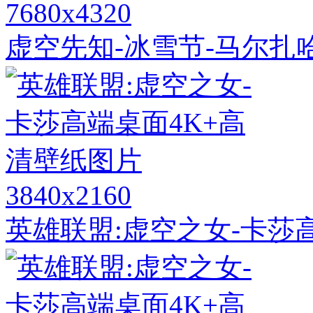
7680x4320
虚空先知-冰雪节-马尔扎
3840x2160
英雄联盟:虚空之女-卡莎