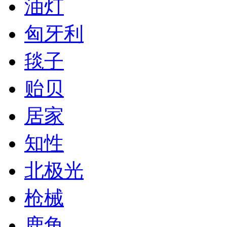
油灯
匈牙利
毯子
贻贝
居家
知性
北极光
枪械
鹿角