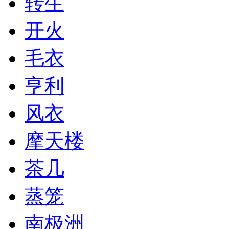
转生
开火
毛衣
亨利
风衣
摩天楼
茶几
蒸笼
南极洲